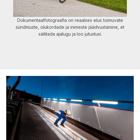
Dokumentaalfotograafia on reaalses elus toimuvate
sündmuste, olukordade ja inimeste jäädvustamine, et
säilitada ajalugu ja loo jutustusi.
Eesti
meistrivõistlustel
suusahüpetes
ja
kahevõistluses!