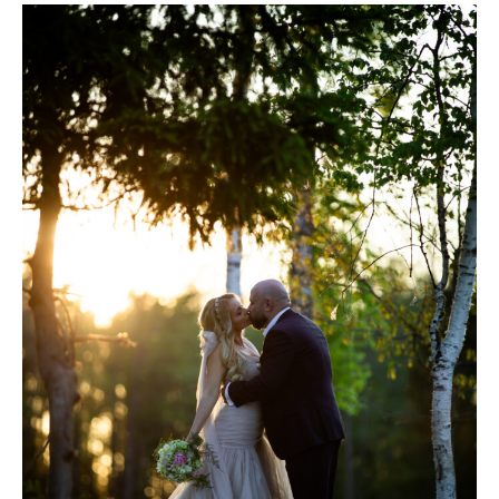
Liisi
&
Yuriy