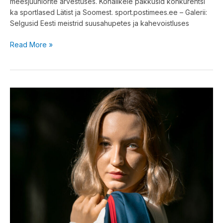
meesjuuniorite arvestuses. Kohalikele pakkusid konkurentsi
ka sportlased Lätist ja Soomest. sport.postimees.ee – Galerii:
Selgusid Eesti meistrid suusahupetes ja kahevoistluses
Read More »
Fotosessioon
Luke
Mõisas