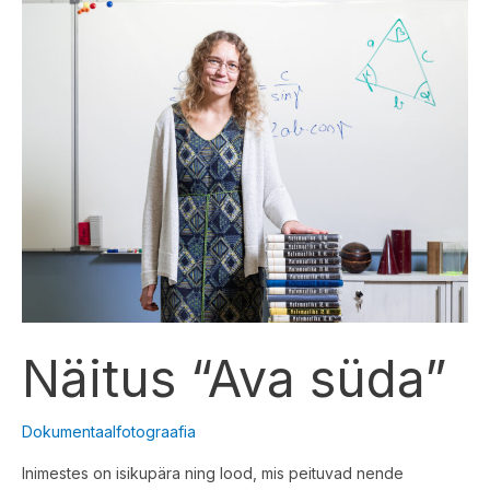
“Ava
süda”
Näitus “Ava süda”
Dokumentaalfotograafia
Inimestes on isikupära ning lood, mis peituvad nende